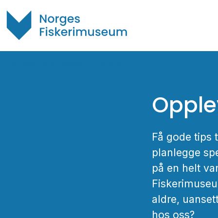
Norges Fiskerimuseum
Hva skjer
Opple
Få gode tips t
planlegge spe
på en helt van
Fiskerimuseum
aldre, uanset
hos oss?