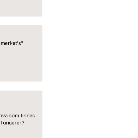
emerket's"
 hva som finnes
t fungerer?