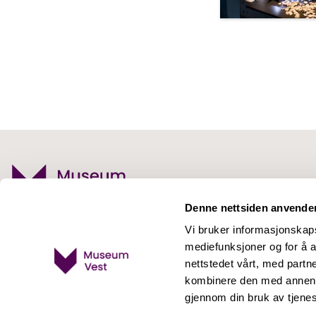
Denne nettsiden anvende
Norges Fiskerimuseum
Vi bruker informasjonskapsl
mediefunksjoner og for å a
Sandviksboder 23
nettstedet vårt, med part
5035 Bergen
kombinere den med annen in
Telefon:
53 00 61 60
gjennom din bruk av tjene
E-post:
fiskeri@museumvest.no