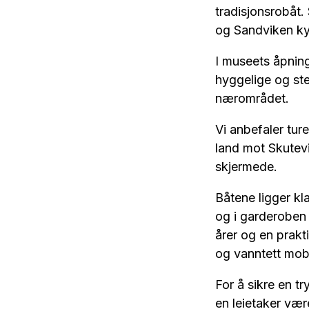
tradisjonsrobåt
og Sandviken kys
I museets åpnings
hyggelige og ste
nærområdet.
Vi anbefaler tur
land mot Skutev
skjermede.
Båtene ligger kl
og i garderoben 
årer og en prakt
og vanntett mob
For å sikre en t
en leietaker vær