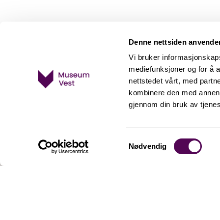
Denne nettsiden anvende
Vi bruker informasjonskapsl
mediefunksjoner og for å a
nettstedet vårt, med part
kombinere den med annen in
gjennom din bruk av tjene
Norges Fiskerimuseum
Sandviksboder 23
Samtykkevalg
Nødvendig
5035 Bergen
Telefon:
53 00 61 60
E-post:
fiskeri@museumvest.no
Facebook
Instagram
TripAdvisor