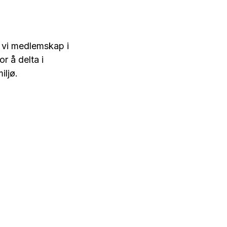
r vi medlemskap i
r å delta i
iljø.