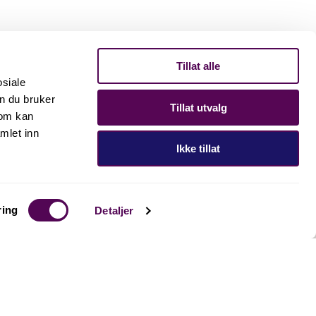
Tillat alle
osiale
n du bruker
Tillat utvalg
som kan
mlet inn
Ikke tillat
ring
Detaljer