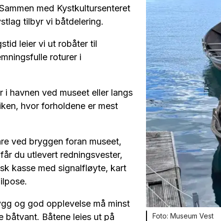
. Sammen med Kystkultursenteret
tlag tilbyr vi båtdelering.
tid leier vi ut robåter til
mningsfulle roturer i
er i havnen ved museet eller langs
iken, hvor forholdene er mest
are ved bryggen foran museet,
får du utlevert redningsvester,
isk kasse med signalfløyte, kart
ilpose.
rygg og god opplevelse må minst
Museum Vest
e båtvant. Båtene leies ut på