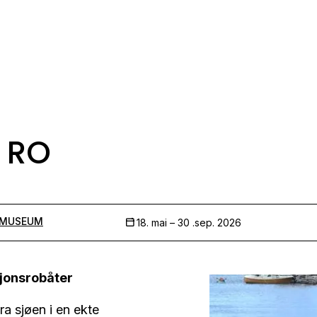
 RO
IMUSEUM
18. mai –
30 .sep. 2026
sjonsrobåter
a sjøen i en ekte