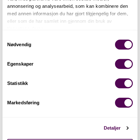
Digitalt Museum
annonsering og analysearbeid, som kan kombinere den
med annen informasjon du har gjort tilgjengelig for dem,
Her er en oversikt over gjenstander og fotografi fra
eller som de har samlet inn gjennom din bruk av
Norges Fiskerimuseum som er dokumentert i Digitalt
tjenestene deres.
Museum.
Samtykkevalg
Nødvendig
Egenskaper
Artikler og fortellinger fra Digitalt
Museum
Statistikk
Her er en oversikt over gjenstander og fotografi fra
Markedsføring
Norges Fiskerimuseum som er dokumentert i Digitalt
Museum.
Detaljer