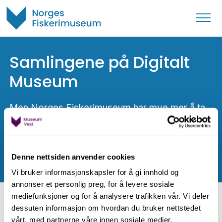
Samlingene på Digitalt
Museum
Men Norges Fiskerimuseum har mye mer å ta
vare på enn det som er utstilt. En del av
gjenstandene vi har ansvar for har vi
tilgjengeliggjort på Digitalt museum. Her er det
Denne nettsiden anvender cookies
både bilder og artikler om gjenstandene.
Vi bruker informasjonskapsler for å gi innhold og
annonser et personlig preg, for å levere sosiale
mediefunksjoner og for å analysere trafikken vår. Vi deler
dessuten informasjon om hvordan du bruker nettstedet
Gjenstander og fotografi fra
vårt, med partnerne våre innen sosiale medier,